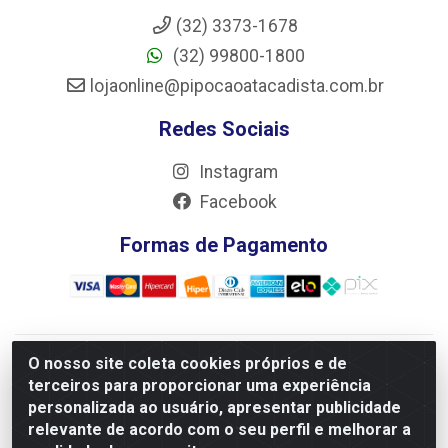
(32) 3373-1678
(32) 99800-1800
lojaonline@pipocaoatacadista.com.br
Redes Sociais
Instagram
Facebook
Formas de Pagamento
O nosso site coleta cookies próprios e de
JRS Distribuição e Logística LTDA - Rua Antônio do
terceiros para proporcionar uma experiência
Sacramento Torga 70, Vila Nossa Senhora de Fatima - São
personalizada ao usuário, apresentar publicidade
João Del Rei/MG - CEP 36305-334 - CNPJ 66.194.085/0001-
relevante de acordo com o seu perfil e melhorar a
02