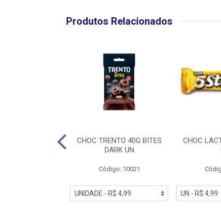
Produtos Relacionados
IP LOKO CHOCO
CHOC TRENTO 40G BITES
CHOC LACT
OSAO 11G UN
DARK UN
digo: 10729
Código: 10021
Códig