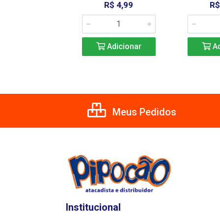
R$ 2,49
R$ 4,99
R$
Adicionar
Adicionar
Ad
Meus Pedidos
Institucional