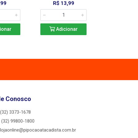
,99
R$ 13,99
R$ 2,4
ionar
Adicionar
Adicio
le Conosco
(32) 3373-1678
(32) 99800-1800
lojaonline@pipocaoatacadista.com.br