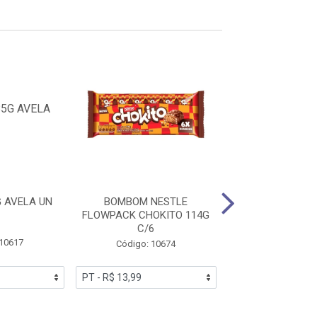
 AVELA UN
BOMBOM NESTLE
CHOC DIP LOK
FLOWPACK CHOKITO 114G
EXPLOSAO 1
C/6
 10617
Código: 10
Código: 10674