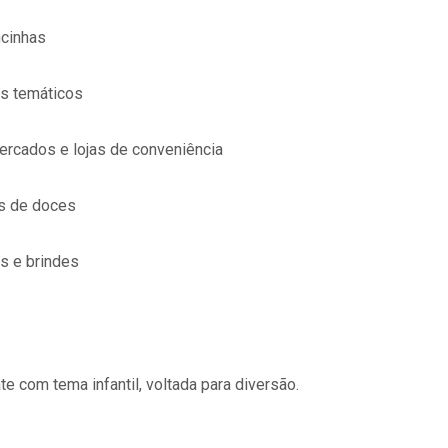
ncinhas
os temáticos
rcados e lojas de conveniência
as de doces
s e brindes
e com tema infantil, voltada para diversão.