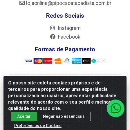
lojaonline@pipocaoatacadista.com.br
Redes Sociais
Instagram
Facebook
Formas de Pagamento
O nosso site coleta cookies próprios e de
JRS Distribuição e Logística LTDA - Rua Antônio do
terceiros para proporcionar uma experiência
Sacramento Torga 70, Vila Nossa Senhora de Fatima -
personalizada ao usuário, apresentar publicidade
São João Del Rei/MG - CEP 36305-334 - CNPJ
relevante de acordo com o seu perfil e melhorar a
66.194.085/0001-02
qualidade do nosso site.
Aceitar
Negar não essenciais
Preferências de Cookies