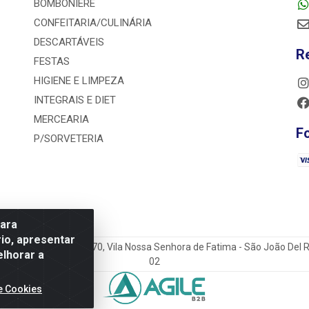
BOMBONIERE
CONFEITARIA/CULINÁRIA
DESCARTÁVEIS
R
FESTAS
HIGIENE E LIMPEZA
INTEGRAIS E DIET
MERCEARIA
F
P/SORVETERIA
para
io, apresentar
o do Sacramento Torga 70, Vila Nossa Senhora de Fatima - São João Del
elhorar a
02
e Cookies