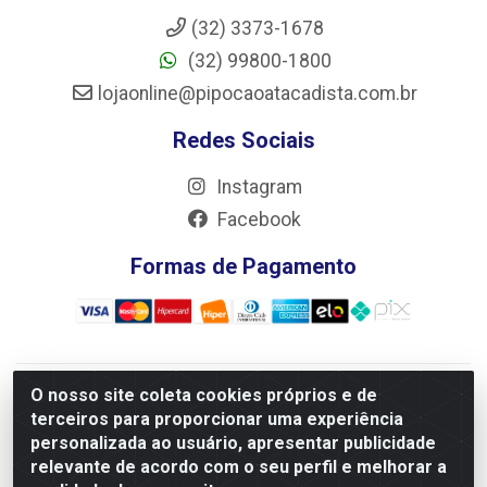
(32) 3373-1678
(32) 99800-1800
lojaonline@pipocaoatacadista.com.br
Redes Sociais
Instagram
Facebook
Formas de Pagamento
O nosso site coleta cookies próprios e de
JRS Distribuição e Logística LTDA - Rua Antônio do
terceiros para proporcionar uma experiência
Sacramento Torga 70, Vila Nossa Senhora de Fatima - São
personalizada ao usuário, apresentar publicidade
João Del Rei/MG - CEP 36305-334 - CNPJ 66.194.085/0001-
relevante de acordo com o seu perfil e melhorar a
02