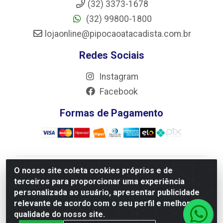
(32) 3373-1678
(32) 99800-1800
lojaonline@pipocaoatacadista.com.br
Redes Sociais
Instagram
Facebook
Formas de Pagamento
O nosso site coleta cookies próprios e de
JRS Distribuição e Logística LTDA - Rua Antônio do
terceiros para proporcionar uma experiência
Sacramento Torga 70, Vila Nossa Senhora de Fatima -
personalizada ao usuário, apresentar publicidade
São João Del Rei/MG - CEP 36305-334 - CNPJ
relevante de acordo com o seu perfil e melhorar a
66.194.085/0001-02
qualidade do nosso site.