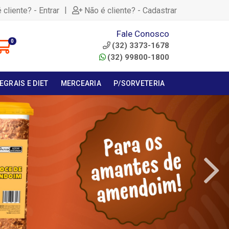
|
 cliente? - Entrar
Não é cliente? - Cadastrar
Fale Conosco
0
(32) 3373-1678
(32) 99800-1800
EGRAIS E DIET
MERCEARIA
P/SORVETERIA