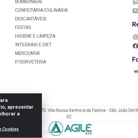
BOMBONIERE
CONFEITARIA/CULINÁRIA
DESCARTÁVEIS
R
FESTAS
HIGIENE E LIMPEZA
INTEGRAIS E DIET
MERCEARIA
F
P/SORVETERIA
para
io, apresentar
o do Sacramento Torga 70, Vila Nossa Senhora de Fatima - São João Del
elhorar a
02
e Cookies