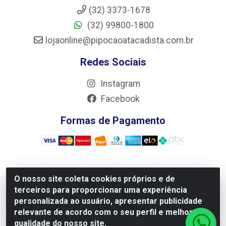
(32) 3373-1678
(32) 99800-1800
lojaonline@pipocaoatacadista.com.br
Redes Sociais
Instagram
Facebook
Formas de Pagamento
O nosso site coleta cookies próprios e de
JRS Distribuição e Logística LTDA - Rua Antônio do
terceiros para proporcionar uma experiência
Sacramento Torga 70, Vila Nossa Senhora de Fatima -
personalizada ao usuário, apresentar publicidade
São João Del Rei/MG - CEP 36305-334 - CNPJ
relevante de acordo com o seu perfil e melhorar a
66.194.085/0001-02
qualidade do nosso site.