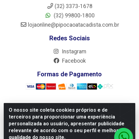
(32) 3373-1678
(32) 99800-1800
lojaonline@pipocaoatacadista.com.br
Redes Sociais
Instagram
Facebook
Formas de Pagamento
O nosso site coleta cookies próprios e de
JRS Distribuição e Logística LTDA - Rua Antônio do
terceiros para proporcionar uma experiência
Sacramento Torga 70, Vila Nossa Senhora de Fatima -
personalizada ao usuário, apresentar publicidade
São João Del Rei/MG - CEP 36305-334 - CNPJ
relevante de acordo com o seu perfil e melhorar a
66.194.085/0001-02
qualidade do nosso site.