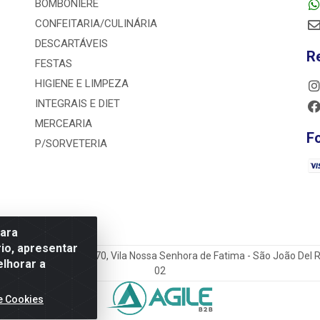
BOMBONIERE
CONFEITARIA/CULINÁRIA
DESCARTÁVEIS
R
FESTAS
HIGIENE E LIMPEZA
INTEGRAIS E DIET
MERCEARIA
F
P/SORVETERIA
para
io, apresentar
o do Sacramento Torga 70, Vila Nossa Senhora de Fatima - São João Del
elhorar a
02
e Cookies