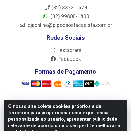
(32) 3373-1678
(32) 99800-1800
lojaonline@pipocaoatacadista.com.br
Redes Sociais
Instagram
Facebook
Formas de Pagamento
O nosso site coleta cookies próprios e de
JRS Distribuição e Logística LTDA - Rua Antônio do
terceiros para proporcionar uma experiência
Sacramento Torga 70, Vila Nossa Senhora de Fatima - São
personalizada ao usuário, apresentar publicidade
João Del Rei/MG - CEP 36305-334 - CNPJ 66.194.085/0001-
relevante de acordo com o seu perfil e melhorar a
02