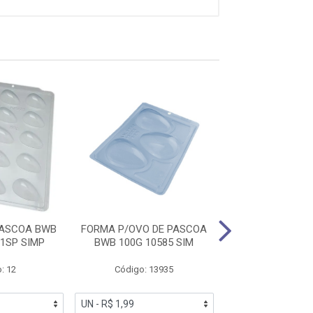
PASCOA BWB
FORMA P/OVO DE PASCOA
FORMA P/OVO D
21SP SIMP
BWB 100G 10585 SIM
BWB 150G 105
: 12
Código: 13935
Código: 13