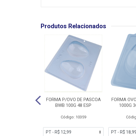
Produtos Relacionados
/OVO DE PASCOA
FORMA P/OVO DE PASCOA
FORMA OVO
50G 10586 SIM
BWB 100G 48 ESP
1000G 3
digo: 13936
Código: 10359
Códig