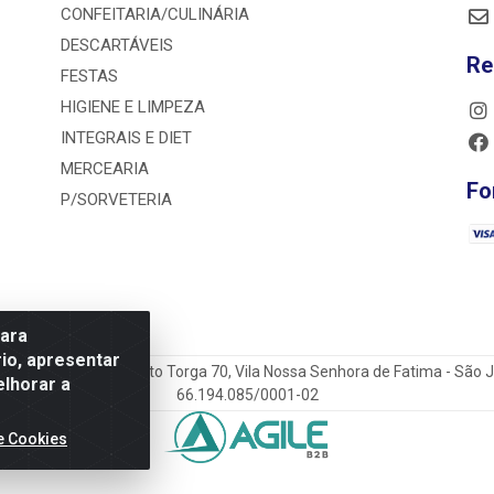
CONFEITARIA/CULINÁRIA
DESCARTÁVEIS
Re
FESTAS
HIGIENE E LIMPEZA
INTEGRAIS E DIET
MERCEARIA
Fo
P/SORVETERIA
para
io, apresentar
a Antônio do Sacramento Torga 70, Vila Nossa Senhora de Fatima - São
elhorar a
66.194.085/0001-02
e Cookies