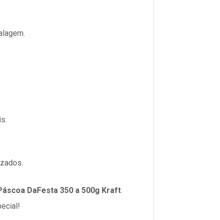
balagem.
s.
izados.
Páscoa DaFesta 350 a 500g Kraft
.
ecial!