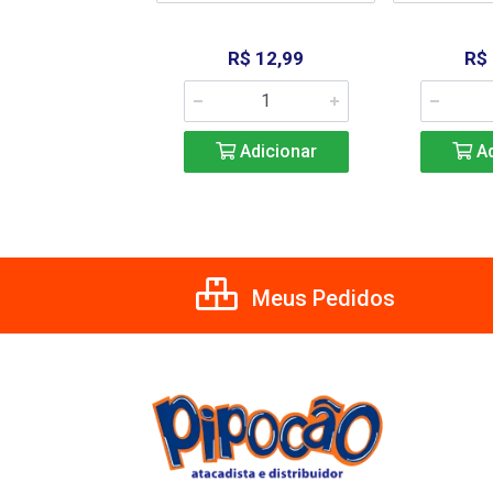
R$ 1,99
R$ 12,99
R$
Adicionar
Adicionar
Ad
Meus Pedidos