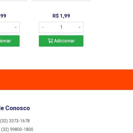
,99
R$ 1,99
R$ 1,9
ionar
Adicionar
Adicio
le Conosco
(32) 3373-1678
(32) 99800-1800