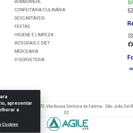
BOMBONIERE
CONFEITARIA/CULINÁRIA
DESCARTÁVEIS
R
FESTAS
HIGIENE E LIMPEZA
INTEGRAIS E DIET
MERCEARIA
F
P/SORVETERIA
para
io, apresentar
o do Sacramento Torga 70, Vila Nossa Senhora de Fatima - São João Del
elhorar a
02
e Cookies