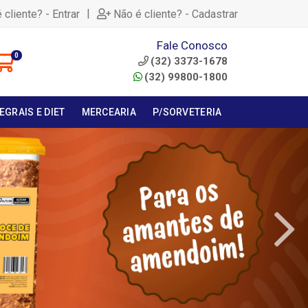
|
 cliente? - Entrar
Não é cliente? - Cadastrar
Fale Conosco
0
(32) 3373-1678
(32) 99800-1800
EGRAIS E DIET
MERCEARIA
P/SORVETERIA