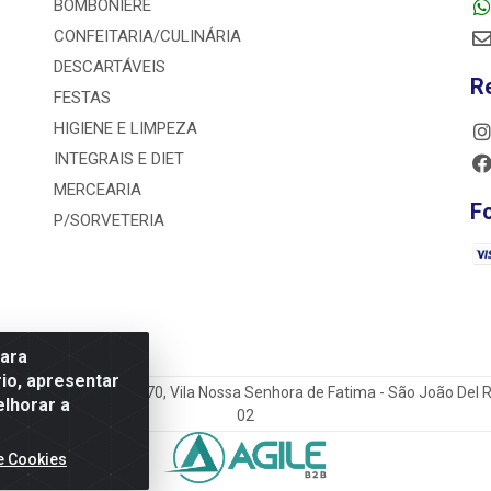
BOMBONIERE
CONFEITARIA/CULINÁRIA
DESCARTÁVEIS
R
FESTAS
HIGIENE E LIMPEZA
INTEGRAIS E DIET
MERCEARIA
F
P/SORVETERIA
para
io, apresentar
o do Sacramento Torga 70, Vila Nossa Senhora de Fatima - São João Del
elhorar a
02
e Cookies