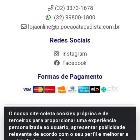
(32) 3373-1678
(32) 99800-1800
lojaonline@pipocaoatacadista.com.br
Redes Sociais
Instagram
Facebook
Formas de Pagamento
O nosso site coleta cookies próprios e de
JRS Distribuição e Logística LTDA - Rua Antônio do
terceiros para proporcionar uma experiência
Sacramento Torga 70, Vila Nossa Senhora de Fatima - São
personalizada ao usuário, apresentar publicidade
João Del Rei/MG - CEP 36305-334 - CNPJ 66.194.085/0001-
relevante de acordo com o seu perfil e melhorar a
02