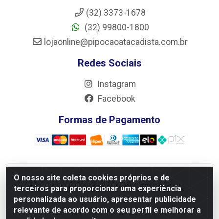
(32) 3373-1678
(32) 99800-1800
lojaonline@pipocaoatacadista.com.br
Redes Sociais
Instagram
Facebook
Formas de Pagamento
O nosso site coleta cookies próprios e de
JRS Distribuição e Logística LTDA - Rua Antônio do
terceiros para proporcionar uma experiência
Sacramento Torga 70, Vila Nossa Senhora de Fatima - São
personalizada ao usuário, apresentar publicidade
João Del Rei/MG - CEP 36305-334 - CNPJ 66.194.085/0001-
relevante de acordo com o seu perfil e melhorar a
02