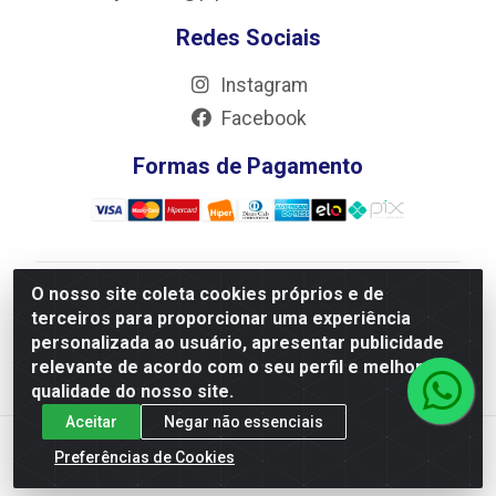
Redes Sociais
Instagram
Facebook
Formas de Pagamento
O nosso site coleta cookies próprios e de
JRS Distribuição e Logística LTDA - Rua Antônio do
terceiros para proporcionar uma experiência
Sacramento Torga 70, Vila Nossa Senhora de Fatima -
personalizada ao usuário, apresentar publicidade
São João Del Rei/MG - CEP 36305-334 - CNPJ
relevante de acordo com o seu perfil e melhorar a
66.194.085/0001-02
qualidade do nosso site.
Aceitar
Negar não essenciais
Preferências de Cookies