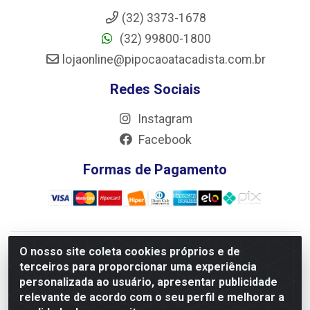
(32) 3373-1678
(32) 99800-1800
lojaonline@pipocaoatacadista.com.br
Redes Sociais
Instagram
Facebook
Formas de Pagamento
O nosso site coleta cookies próprios e de
JRS Distribuição e Logística LTDA - Rua Antônio do
terceiros para proporcionar uma experiência
Sacramento Torga 70, Vila Nossa Senhora de Fatima - São
personalizada ao usuário, apresentar publicidade
João Del Rei/MG - CEP 36305-334 - CNPJ 66.194.085/0001-
relevante de acordo com o seu perfil e melhorar a
02