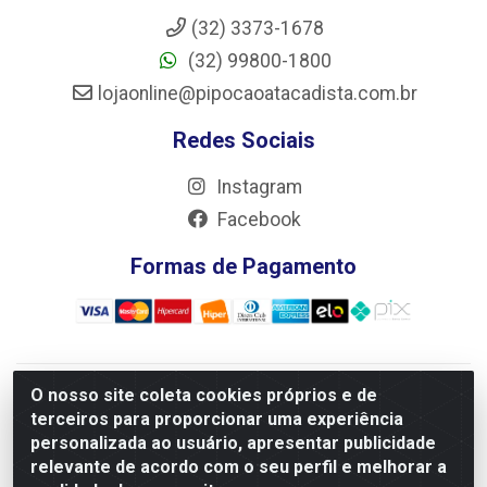
(32) 3373-1678
(32) 99800-1800
lojaonline@pipocaoatacadista.com.br
Redes Sociais
Instagram
Facebook
Formas de Pagamento
O nosso site coleta cookies próprios e de
JRS Distribuição e Logística LTDA - Rua Antônio do
terceiros para proporcionar uma experiência
Sacramento Torga 70, Vila Nossa Senhora de Fatima - São
personalizada ao usuário, apresentar publicidade
João Del Rei/MG - CEP 36305-334 - CNPJ 66.194.085/0001-
relevante de acordo com o seu perfil e melhorar a
02