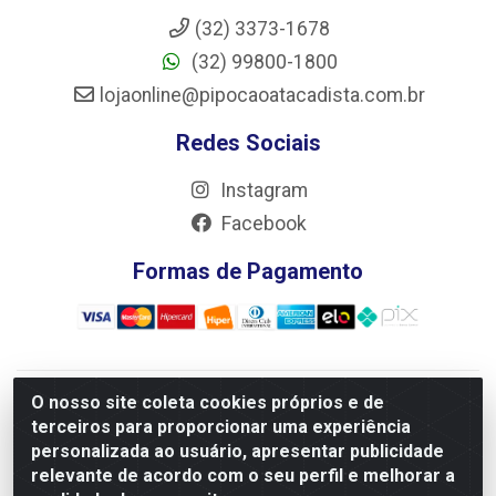
(32) 3373-1678
(32) 99800-1800
lojaonline@pipocaoatacadista.com.br
Redes Sociais
Instagram
Facebook
Formas de Pagamento
O nosso site coleta cookies próprios e de
JRS Distribuição e Logística LTDA - Rua Antônio do
terceiros para proporcionar uma experiência
Sacramento Torga 70, Vila Nossa Senhora de Fatima - São
personalizada ao usuário, apresentar publicidade
João Del Rei/MG - CEP 36305-334 - CNPJ 66.194.085/0001-
relevante de acordo com o seu perfil e melhorar a
02