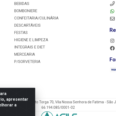
BEBIDAS
BOMBONIERE
CONFEITARIA/CULINÁRIA
DESCARTÁVEIS
Re
FESTAS
HIGIENE E LIMPEZA
INTEGRAIS E DIET
MERCEARIA
Fo
P/SORVETERIA
para
io, apresentar
a Antônio do Sacramento Torga 70, Vila Nossa Senhora de Fatima - São
elhorar a
66.194.085/0001-02