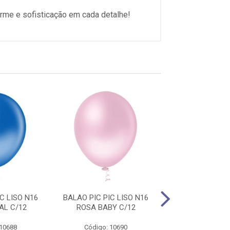
me e sofisticação em cada detalhe!
C LISO N16
BALAO PIC PIC LISO N16
BALAO PIC PIC 
AL C/12
ROSA BABY C/12
AZUL CLARO
 10688
Código: 10690
Código: 10