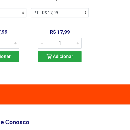
,99
R$ 17,99
R$ 17,9
ionar
Adicionar
Adicio
le Conosco