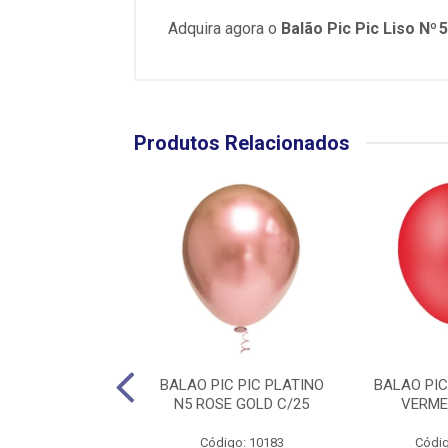
Adquira agora o
Balão Pic Pic Liso Nº 
Produtos Relacionados
IC PIC LISO N16
BALAO PIC PIC PLATINO
BALAO PIC
 CLARO C/12
N5 ROSE GOLD C/25
VERME
digo: 10691
Código: 10183
Códig