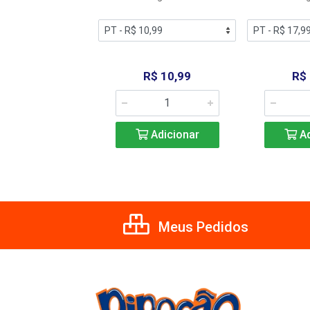
R$ 17,99
R$ 10,99
R$
Adicionar
Adicionar
Ad
Meus Pedidos