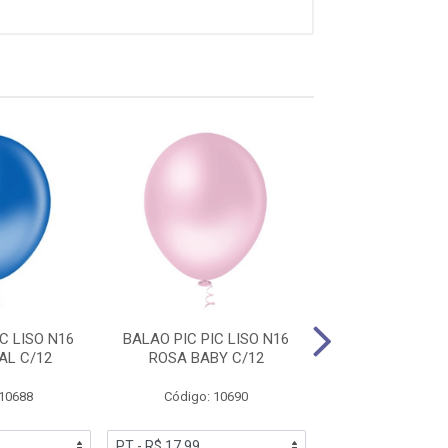
C LISO N16
BALAO PIC PIC LISO N16
BALAO PIC PIC 
AL C/12
ROSA BABY C/12
AZUL CLARO
 10688
Código: 10690
Código: 10