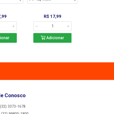
,99
R$ 17,99
R$ 17,9
ionar
Adicionar
Adicio
le Conosco
(32) 3373-1678
(32) 99800-1800