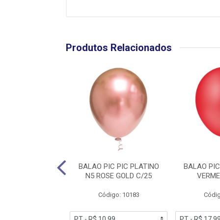
Produtos Relacionados
IC PIC LISO N16
BALAO PIC PIC PLATINO
BALAO PIC
 CLARO C/12
N5 ROSE GOLD C/25
VERME
digo: 10691
Código: 10183
Códig