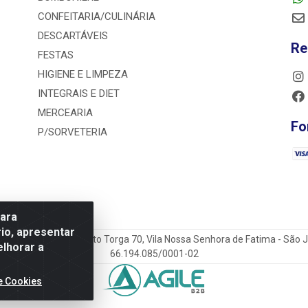
CONFEITARIA/CULINÁRIA
DESCARTÁVEIS
Re
FESTAS
HIGIENE E LIMPEZA
INTEGRAIS E DIET
MERCEARIA
Fo
P/SORVETERIA
para
io, apresentar
a Antônio do Sacramento Torga 70, Vila Nossa Senhora de Fatima - São
elhorar a
66.194.085/0001-02
e Cookies