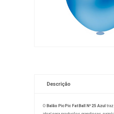
Descrição
O
Balão Pic Pic Fat Ball Nº 25 Azul
traz
ideal para produções grandiosas, painé