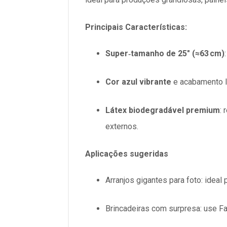
Principais Características:
Super‑tamanho de 25″ (≈63 cm)
Cor azul vibrante
e acabamento li
Látex biodegradável premium
:
externos
.
Aplicações sugeridas
Arranjos gigantes para foto
: ideal
Brincadeiras com surpresa
: use F