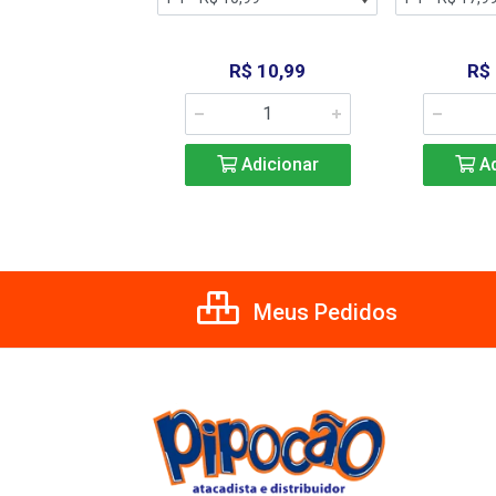
R$ 17,99
R$ 10,99
R$
Adicionar
Adicionar
Ad
Meus Pedidos