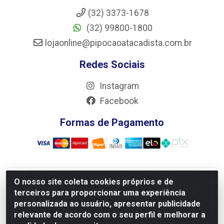
(32) 3373-1678
(32) 99800-1800
lojaonline@pipocaoatacadista.com.br
Redes Sociais
Instagram
Facebook
Formas de Pagamento
O nosso site coleta cookies próprios e de
JRS Distribuição e Logística LTDA - Rua Antônio do
terceiros para proporcionar uma experiência
Sacramento Torga 70, Vila Nossa Senhora de Fatima - São
personalizada ao usuário, apresentar publicidade
João Del Rei/MG - CEP 36305-334 - CNPJ 66.194.085/0001-
relevante de acordo com o seu perfil e melhorar a
02