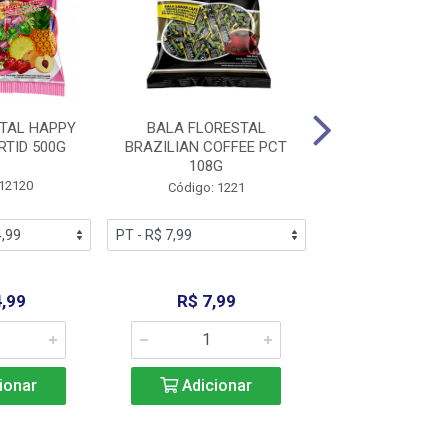
TAL HAPPY
BALA FLORESTAL
DELIKET DORI
RTID 500G
BRAZILIAN COFFEE PCT
108G
 12120
Código: 12
Código: 1221
,99
R$ 7,99
R$ 22,9
ionar
Adicionar
Adicio