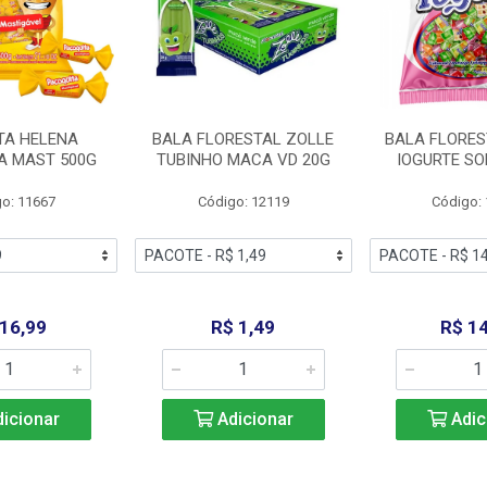
TA HELENA
BALA FLORESTAL ZOLLE
BALA FLORES
A MAST 500G
TUBINHO MACA VD 20G
IOGURTE SO
o: 11667
Código: 12119
Código:
 16,99
R$ 1,49
R$ 14
icionar
Adicionar
Adic