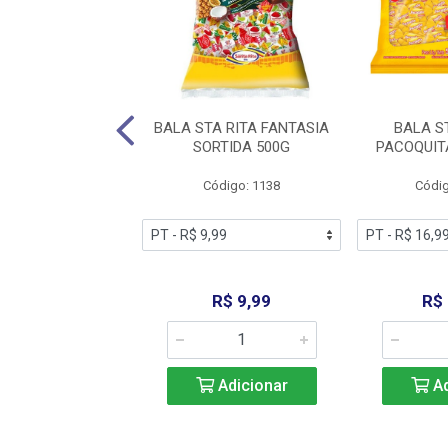
T DORI 24X16G
BALA STA RITA FANTASIA
BALA S
SORTIDA 500G
PACOQUIT
digo: 12281
Código: 1138
Códig
R$ 22,99
R$ 9,99
R$
Adicionar
Adicionar
Ad