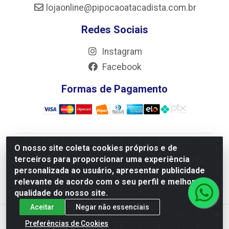
lojaonline@pipocaoatacadista.com.br
Redes Sociais
Instagram
Facebook
Formas de Pagamento
O nosso site coleta cookies próprios e de
JRS Distribuição e Logística LTDA - Rua Antônio do
terceiros para proporcionar uma experiência
Sacramento Torga 70, Vila Nossa Senhora de Fatima -
personalizada ao usuário, apresentar publicidade
São João Del Rei/MG - CEP 36305-334 - CNPJ
relevante de acordo com o seu perfil e melhorar a
66.194.085/0001-02
qualidade do nosso site.
Aceitar
Negar não essenciais
Preferências de Cookies