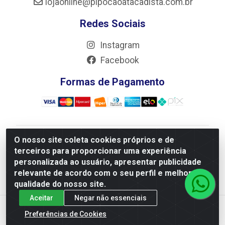
lojaonline@pipocaoatacadista.com.br
Redes Sociais
Instagram
Facebook
Formas de Pagamento
O nosso site coleta cookies próprios e de
JRS Distribuição e Logística LTDA - Rua Antônio do
terceiros para proporcionar uma experiência
Sacramento Torga 70, Vila Nossa Senhora de Fatima -
personalizada ao usuário, apresentar publicidade
São João Del Rei/MG - CEP 36305-334 - CNPJ
relevante de acordo com o seu perfil e melhorar a
66.194.085/0001-02
qualidade do nosso site.
Aceitar
Negar não essenciais
Preferências de Cookies