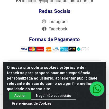
lojaonline@pipocaoatacadista.com.br
Redes Sociais
Instagram
Facebook
Formas de Pagamento
O nosso site coleta cookies próprios e de
JRS Distribuição e Logística LTDA - Rua Antônio do
terceiros para proporcionar uma experiência
Sacramento Torga 70, Vila Nossa Senhora de Fatima -
personalizada ao usuário, apresentar publicidade
São João Del Rei/MG - CEP 36305-334 - CNPJ
relevante de acordo com o seu perfil e melhorar a
66.194.085/0001-02
qualidade do nosso site.
Aceitar
Negar não essenciais
Preferências de Cookies