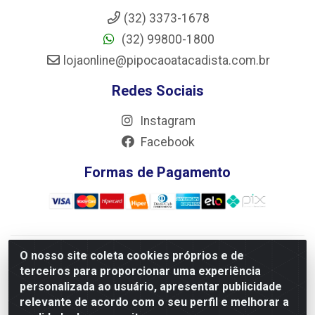
(32) 3373-1678
(32) 99800-1800
lojaonline@pipocaoatacadista.com.br
Redes Sociais
Instagram
Facebook
Formas de Pagamento
O nosso site coleta cookies próprios e de
JRS Distribuição e Logística LTDA - Rua Antônio do
terceiros para proporcionar uma experiência
Sacramento Torga 70, Vila Nossa Senhora de Fatima - São
personalizada ao usuário, apresentar publicidade
João Del Rei/MG - CEP 36305-334 - CNPJ 66.194.085/0001-
relevante de acordo com o seu perfil e melhorar a
02