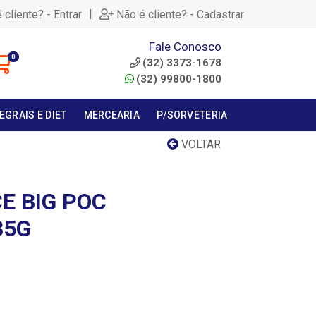
|
 cliente? - Entrar
Não é cliente? - Cadastrar
Fale Conosco
0
(32) 3373-1678
(32) 99800-1800
EGRAIS E DIET
MERCEARIA
P/SORVETERIA
VOLTAR
E BIG POC
35G