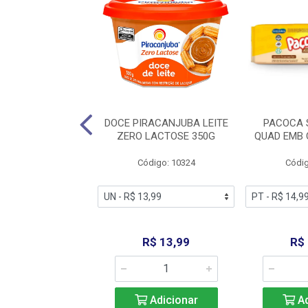
AZAM PINGO DE
DOCE PIRACANJUBA LEITE
PACOCA 
 10G POTE C/50
ZERO LACTOSE 350G
QUAD EMB 
digo: 12580
Código: 10324
Códig
R$ 29,99
R$ 13,99
R$
Adicionar
Adicionar
Ad