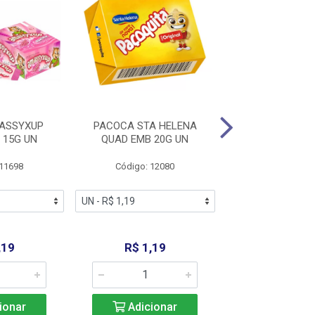
ASSYXUP
PACOCA STA HELENA
DOCE JAZAM P
15G UN
QUAD EMB 20G UN
LEITE 10G POT
 11698
Código: 12080
Código: 12
,19
R$ 1,19
R$ 29,9
ionar
Adicionar
Adicio