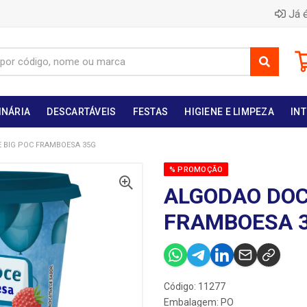
Já é
INÁRIA
DESCARTÁVEIS
FESTAS
HIGIENE E LIMPEZA
INT
 BIG POC FRAMBOESA 35G
% PROMOÇÃO
ALGODAO DOC
FRAMBOESA 
Código: 11277
Embalagem: PO