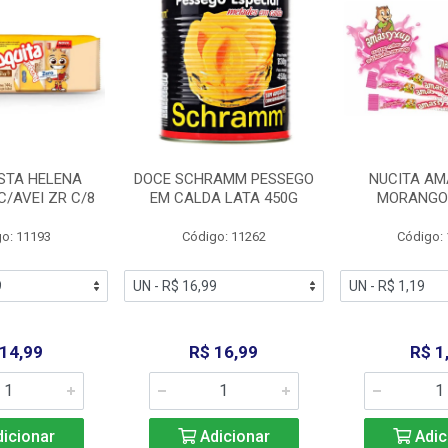
STA HELENA
DOCE SCHRAMM PESSEGO
NUCITA AM
C/AVEI ZR C/8
EM CALDA LATA 450G
MORANGO 
o: 11193
Código: 11262
Código:
 14,99
R$ 16,99
R$ 1
icionar
Adicionar
Adic