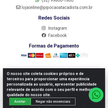
(32) 99800-1800
lojaonline@pipocaoatacadista.com.br
Redes Sociais
Instagram
Facebook
Formas de Pagamento
O nosso site coleta cookies próprios e de
JRS Distribuição e Logística LTDA - Rua Antônio do
terceiros para proporcionar uma experiência
Sacramento Torga 70, Vila Nossa Senhora de Fatima -
personalizada ao usuário, apresentar publicidade
São João Del Rei/MG - CEP 36305-334 - CNPJ
relevante de acordo com o seu perfil e melhorar a
66.194.085/0001-02
qualidade do nosso site.
Aceitar
Negar não essenciais