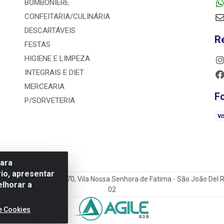
BOMBONIERE
CONFEITARIA/CULINÁRIA
DESCARTÁVEIS
R
FESTAS
HIGIENE E LIMPEZA
INTEGRAIS E DIET
MERCEARIA
F
P/SORVETERIA
para
io, apresentar
o do Sacramento Torga 70, Vila Nossa Senhora de Fatima - São João Del
elhorar a
02
e Cookies