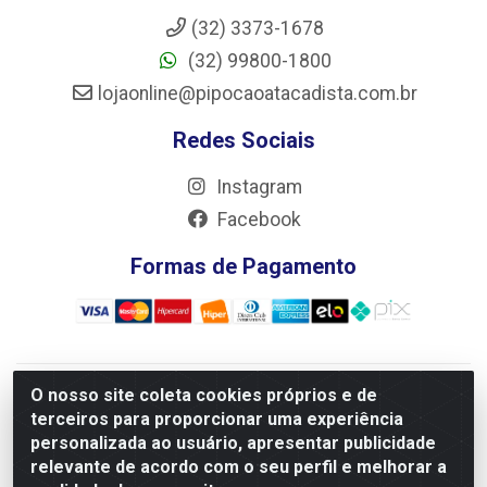
(32) 3373-1678
(32) 99800-1800
lojaonline@pipocaoatacadista.com.br
Redes Sociais
Instagram
Facebook
Formas de Pagamento
O nosso site coleta cookies próprios e de
JRS Distribuição e Logística LTDA - Rua Antônio do
terceiros para proporcionar uma experiência
Sacramento Torga 70, Vila Nossa Senhora de Fatima - São
personalizada ao usuário, apresentar publicidade
João Del Rei/MG - CEP 36305-334 - CNPJ 66.194.085/0001-
relevante de acordo com o seu perfil e melhorar a
02