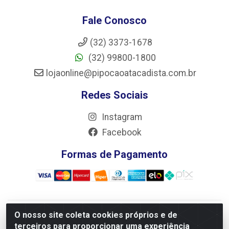
Fale Conosco
(32) 3373-1678
(32) 99800-1800
lojaonline@pipocaoatacadista.com.br
Redes Sociais
Instagram
Facebook
Formas de Pagamento
O nosso site coleta cookies próprios e de
JRS Distribuição e Logística LTDA - Rua Antônio do
terceiros para proporcionar uma experiência
Sacramento Torga 70, Vila Nossa Senhora de Fatima - São