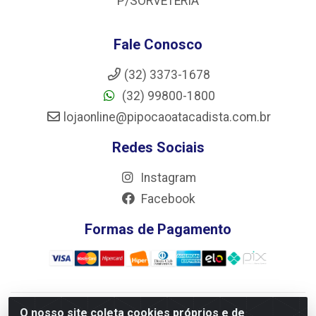
P/SORVETERIA
Fale Conosco
(32) 3373-1678
(32) 99800-1800
lojaonline@pipocaoatacadista.com.br
Redes Sociais
Instagram
Facebook
Formas de Pagamento
O nosso site coleta cookies próprios e de
JRS Distribuição e Logística LTDA - Rua Antônio do