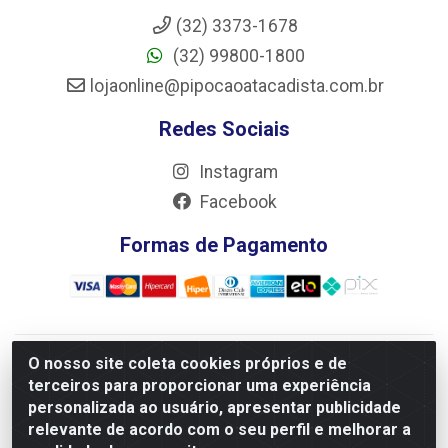
(32) 3373-1678
(32) 99800-1800
lojaonline@pipocaoatacadista.com.br
Redes Sociais
Instagram
Facebook
Formas de Pagamento
O nosso site coleta cookies próprios e de
JRS Distribuição e Logística LTDA - Rua Antônio do
terceiros para proporcionar uma experiência
Sacramento Torga 70, Vila Nossa Senhora de Fatima - São
personalizada ao usuário, apresentar publicidade
João Del Rei/MG - CEP 36305-334 - CNPJ 66.194.085/0001-
relevante de acordo com o seu perfil e melhorar a
02